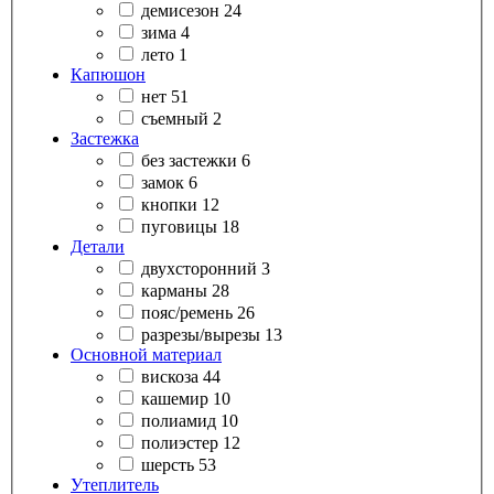
демисезон
24
зима
4
лето
1
Капюшон
нет
51
съемный
2
Застежка
без застежки
6
замок
6
кнопки
12
пуговицы
18
Детали
двухсторонний
3
карманы
28
пояс/ремень
26
разрезы/вырезы
13
Основной материал
вискоза
44
кашемир
10
полиамид
10
полиэстер
12
шерсть
53
Утеплитель